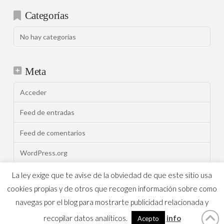
Categorías
No hay categorías
Meta
Acceder
Feed de entradas
Feed de comentarios
WordPress.org
La ley exige que te avise de la obviedad de que este sitio usa
cookies propias y de otros que recogen información sobre como
ASSIGN A MENU
navegas por el blog para mostrarte publicidad relacionada y
recopilar datos analíticos.
info
Muebles Peñalver
X THEME
Acepto