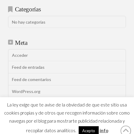
Categorías
No hay categorías
Meta
Acceder
Feed de entradas
Feed de comentarios
WordPress.org
La ley exige que te avise de la obviedad de que este sitio usa
cookies propias y de otros que recogen información sobre como
ASSIGN A MENU
navegas por el blog para mostrarte publicidad relacionada y
recopilar datos analíticos.
info
Muebles Peñalver
X THEME
Acepto