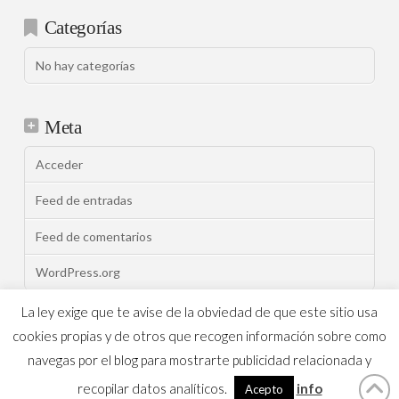
Categorías
No hay categorías
Meta
Acceder
Feed de entradas
Feed de comentarios
WordPress.org
La ley exige que te avise de la obviedad de que este sitio usa
cookies propias y de otros que recogen información sobre como
ASSIGN A MENU
navegas por el blog para mostrarte publicidad relacionada y
recopilar datos analíticos.
info
Muebles Peñalver
X THEME
Acepto